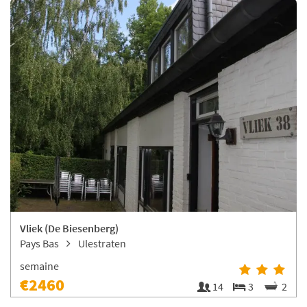
Vliek (De Biesenberg)
Pays Bas
Ulestraten
semaine
€2460
14
3
2