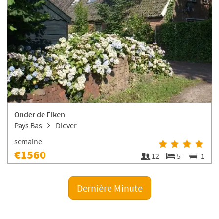
Onder de Eiken
Pays Bas
Diever
semaine
€1560
12
5
1
Dernière Minute