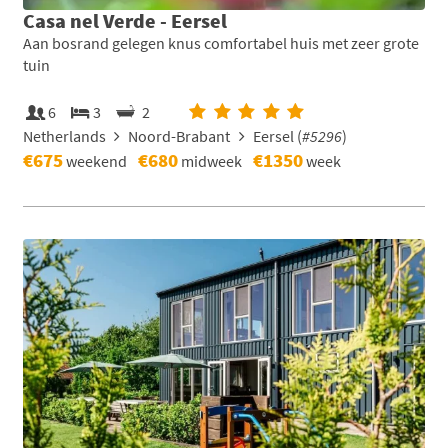
Casa nel Verde - Eersel
Aan bosrand gelegen knus comfortabel huis met zeer grote
tuin
6
3
2
Netherlands
Noord-Brabant
Eersel (
#5296
)
€675
€680
€1350
weekend
midweek
week