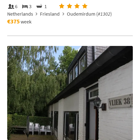
6
3
1
Netherlands
Friesland
Oudemirdum (
#1302
)
€375
week