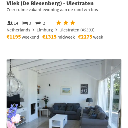
Vliek (De Biesenberg) - Ulestraten
Zeer ruime vakantiewoning aan de rand v/h bos
14
3
2
Netherlands
Limburg
Ulestraten (
#5333
)
€1195
€1315
€2275
weekend
midweek
week