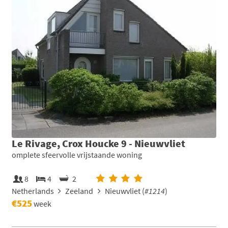
Le Rivage, Crox Houcke 9 - Nieuwvliet
omplete sfeervolle vrijstaande woning
8
4
2
Netherlands
Zeeland
Nieuwvliet (
#1214
)
€525
week