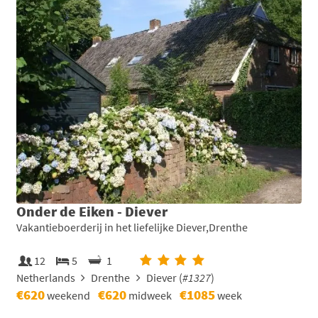
Onder de Eiken - Diever
Vakantieboerderij in het liefelijke Diever,Drenthe
12
5
1
Netherlands
Drenthe
Diever (
#1327
)
€620
€620
€1085
weekend
midweek
week