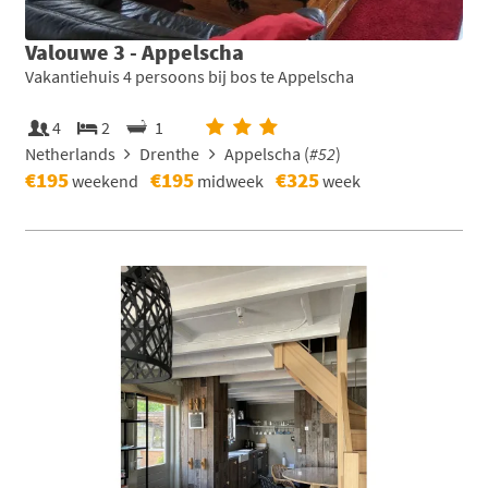
Valouwe 3 - Appelscha
Vakantiehuis 4 persoons bij bos te Appelscha
4
2
1
Netherlands
Drenthe
Appelscha (
#52
)
€195
€195
€325
weekend
midweek
week