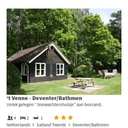
‘t Venne - Deventer/Bathmen
Uniek gelegen “ boswachtershuisje” aan bosrand.
4
2
1
Netherlands
Salland Twente
Deventer/Bathmen