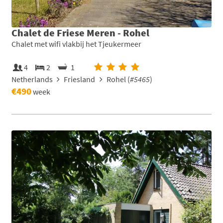
Chalet de Friese Meren - Rohel
Chalet met wifi vlakbij het Tjeukermeer
4
2
1
Netherlands
Friesland
Rohel (
#5465
)
€490
week