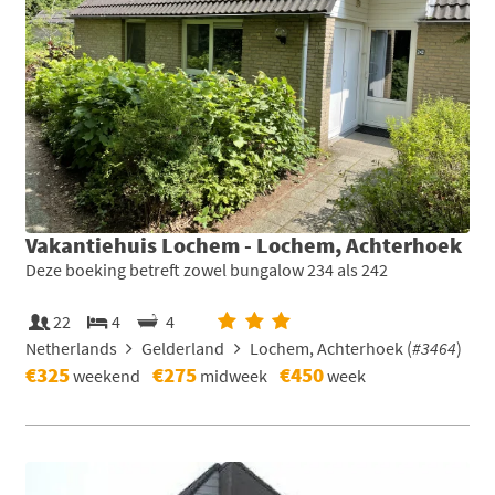
Vakantiehuis Lochem - Lochem, Achterhoek
Deze boeking betreft zowel bungalow 234 als 242
22
4
4
Netherlands
Gelderland
Lochem, Achterhoek (
#3464
)
€325
€275
€450
weekend
midweek
week