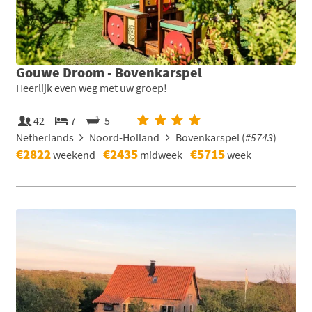
Gouwe Droom - Bovenkarspel
Heerlijk even weg met uw groep!
42
7
5
Netherlands
Noord-Holland
Bovenkarspel (
#5743
)
€2822
€2435
€5715
weekend
midweek
week