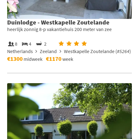
Duinlodge - Westkapelle Zoutelande
heerlijk zonnig 8-p vakantiehuis 200 meter van zee
8
4
2
Netherlands
Zeeland
Westkapelle Zoutelande (
#5264
)
€1300
€1170
midweek
week