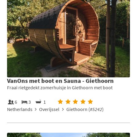
VanOns met boot en Sauna - Giethoorn
Fraai rietgedekt zomerhuisje in Giethoorn met boot
6
3
1
Netherlands
Overijssel
Giethoorn (
#5242
)