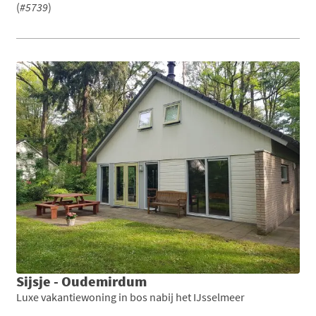
(
#5739
)
Sijsje - Oudemirdum
Luxe vakantiewoning in bos nabij het IJsselmeer