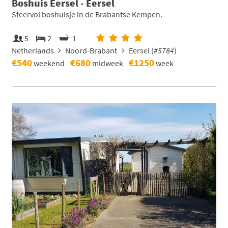
Boshuis Eersel - Eersel
Sfeervol boshuisje in de Brabantse Kempen.
5
2
1
Netherlands
Noord-Brabant
Eersel (
#5784
)
€540
€680
€1250
weekend
midweek
week