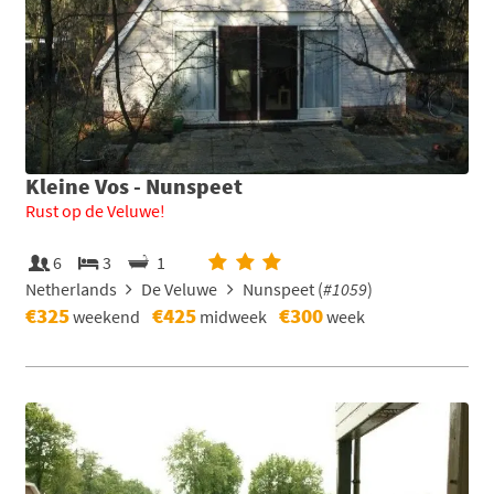
Kleine Vos - Nunspeet
Rust op de Veluwe!
6
3
1
Netherlands
De Veluwe
Nunspeet (
#1059
)
€325
€425
€300
weekend
midweek
week