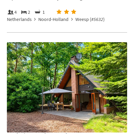
4
2
1
Netherlands
Noord-Holland
Weesp (
#5632
)