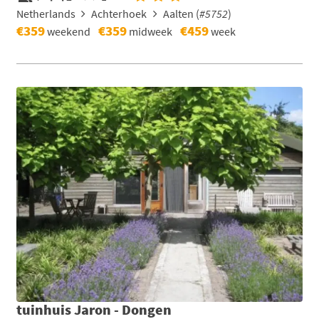
Netherlands
Achterhoek
Aalten (
#5752
)
€359
€359
€459
weekend
midweek
week
tuinhuis Jaron - Dongen