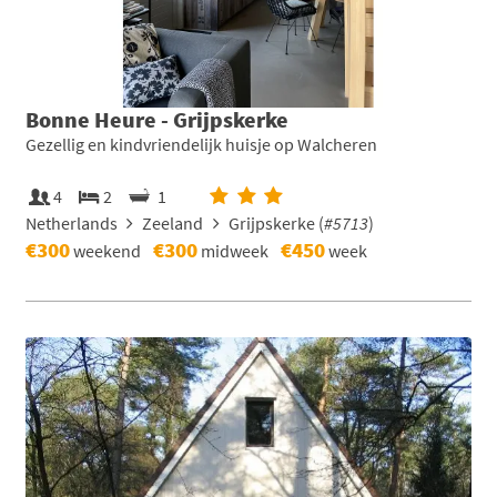
Bonne Heure - Grijpskerke
Gezellig en kindvriendelijk huisje op Walcheren
4
2
1
Netherlands
Zeeland
Grijpskerke (
#5713
)
€300
€300
€450
weekend
midweek
week