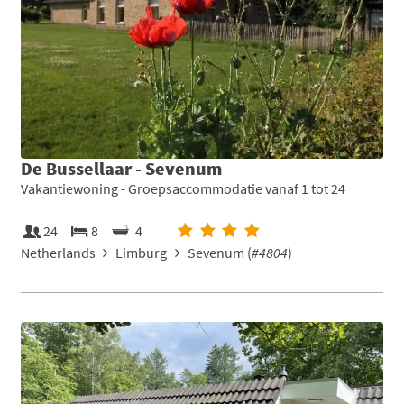
De Bussellaar - Sevenum
Vakantiewoning - Groepsaccommodatie vanaf 1 tot 24
24
8
4
Netherlands
Limburg
Sevenum (
#4804
)