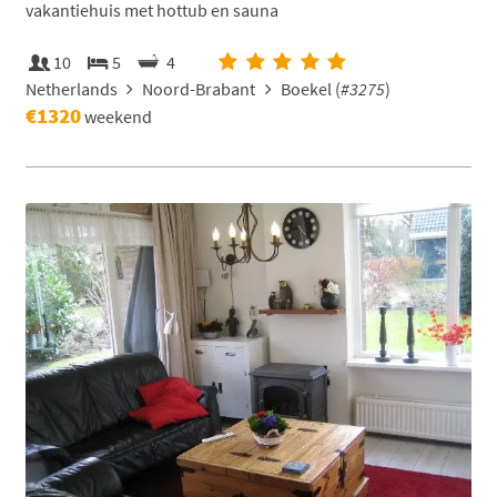
vakantiehuis met hottub en sauna
10
5
4
Netherlands
Noord-Brabant
Boekel (
#3275
)
€1320
weekend