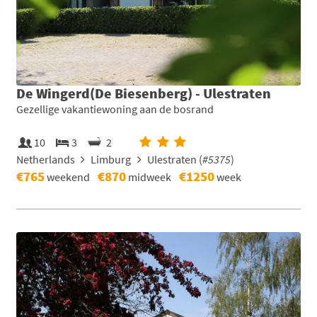
De Wingerd(De Biesenberg) - Ulestraten
Gezellige vakantiewoning aan de bosrand
10
3
2
Netherlands
Limburg
Ulestraten (
#5375
)
€765
€870
€1250
weekend
midweek
week