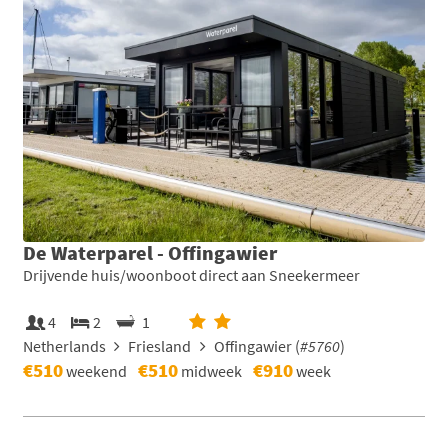
De Waterparel - Offingawier
Drijvende huis/woonboot direct aan Sneekermeer
4
2
1
Netherlands
Friesland
Offingawier (
#5760
)
€510
€510
€910
weekend
midweek
week