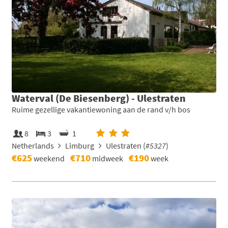
Waterval (De Biesenberg) - Ulestraten
Ruime gezellige vakantiewoning aan de rand v/h bos
8
3
1
Netherlands
Limburg
Ulestraten (
#5327
)
€625
€710
€190
weekend
midweek
week