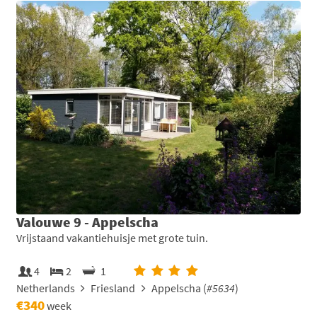
Valouwe 9 - Appelscha
Vrijstaand vakantiehuisje met grote tuin.
4
2
1
Netherlands
Friesland
Appelscha (
#5634
)
€340
week