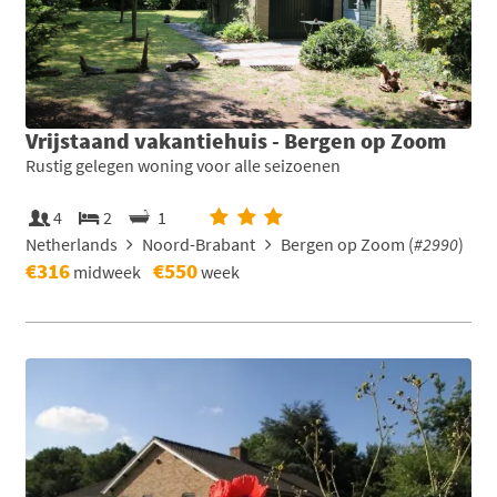
Vrijstaand vakantiehuis - Bergen op Zoom
Rustig gelegen woning voor alle seizoenen
4
2
1
Netherlands
Noord-Brabant
Bergen op Zoom (
#2990
)
€316
€550
midweek
week