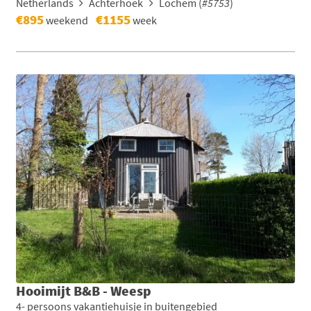
Netherlands
Achterhoek
Lochem (
#5753
)
€895
€1155
weekend
week
Hooimijt B&B - Weesp
4- persoons vakantiehuisje in buitengebied